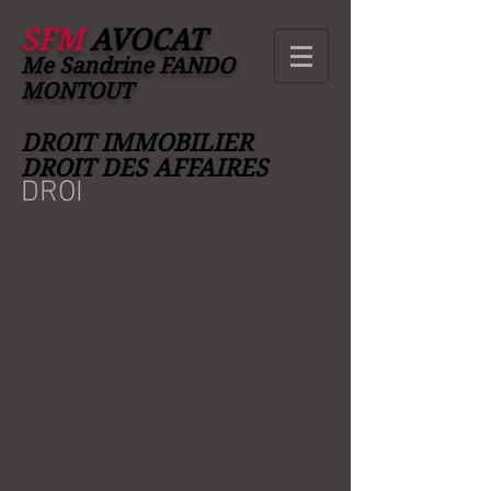
SFM
AVOCAT
Me Sandrine FANDO
MONTO
UT
DROIT IMMOBILIER
DROIT DES AFFAIRES
DROI