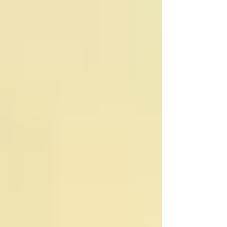
visées les biens mis en vente sur décision de
justice. POURQUOI? A la suite de saisie pour
impayés ou en cas de mésentente entre les
indivisaires dans le cas d'une succession ou
encore d'une sépar