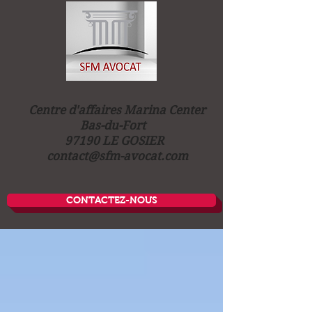
Centre d'affaires Marina Center
Bas-du-Fort
97190 LE GOSIER
contact@sfm-avocat.com
CONTACTEZ-NOUS