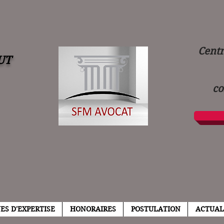
Centre 
UT
co
ES D'EXPERTISE
HONORAIRES
POSTULATION
ACTUAL