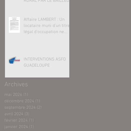
RURAL PAR LE BAILLEUR
SONT STRICTES
Affaire LAMBERT : Un
locataire muni d'un titre
légal d'occupation ne
peut être qualifié de
"squatteur"
INTERVENTIONS ASFO
GUADELOUPE
Archives
mai 2026
(1)
1 post
décembre 2024
(1)
1 post
septembre 2024
(2)
2 posts
avril 2024
(3)
3 posts
février 2024
(1)
1 post
janvier 2024
(1)
1 post