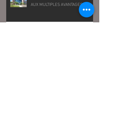
AUX MULTIPLES AVANTAGES
SEMINAIRE JURIDIQUE FNI - IDEL -
30 AVRIL 2024
PERMANENCES JURIDIQUES A
MARIE-GALANTE - 2024
LES CONDITIONS DE RESILIATION
DU BAIL RURAL PAR LE BAILLEUR