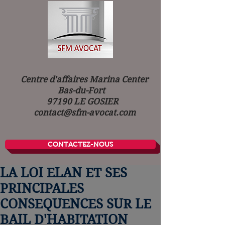
Centre d'affaires Marina Center
Bas-du-Fort
97190 LE GOSIER
contact@sfm-avocat.com
CONTACTEZ-NOUS
LA LOI ELAN ET SES
PRINCIPALES
CONSEQUENCES SUR LE
BAIL D'HABITATION