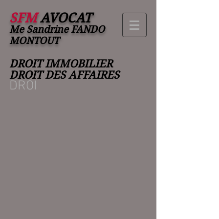
SFM
AVOCAT
Me Sandrine FANDO
MONTO
UT
DROIT IMMOBILIER
DROIT DES AFFAIRES
DROI