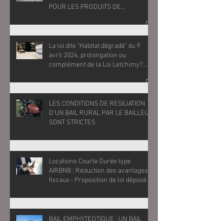
POUR LES PRODUITS DE
CONSTRUCTION EN OUTRE-MER
La loi dite "Habitat dégradé" du 9
avril 2024, prolongation ou
complément de la Loi Letchimy?
Prescription acquisitive décennale
et sortie de l'indivision - Outre-Mer
LES CONDITIONS DE RESILIATION
D'UN BAIL RURAL PAR LE BAILLEUR
SONT STRICTES
Locations Courte Durée type
AIRBNB : Réduction des avantages
fiscaux - Proposition de loi déposée
le 23 juillet 2024
BAIL EMPHYTEOTIQUE : UN BAIL